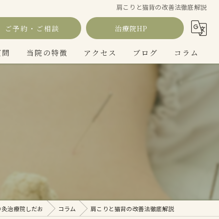
肩こりと猫背の改善法徹底解説
ご予約・ご相談
治療院HP
質問
当院の特徴
アクセス
ブログ
コラム
鍼灸
美容
疲労
肩こり
腰痛
り灸治療院しだお
コラム
肩こりと猫背の改善法徹底解説