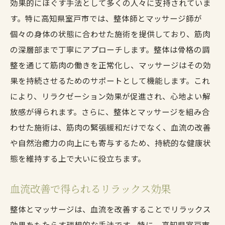
効果的にほぐす手法として多くの人々に支持されていま
鍼灸施術で得る心身の解放感
す。特に高知県室戸市では、整体師とマッサージ師が
室戸市で感じる鍼灸の深い癒し
個々の身体の状態に合わせた施術を提供しており、筋肉
自然の中で心身を整える鍼灸の魅力
の深層部まで丁寧にアプローチします。整体は骨格の調
整体とマッサージのコンビネーションで室戸市
整を通じて筋肉の働きを正常化し、マッサージはその効
を健康的に楽しむ
果を持続させるためのサポートとして機能します。これ
整体とマッサージで得る相乗効果
により、リラクゼーション効果が促進され、心地よい解
健康的な旅を演出する二つの技術
放感が得られます。さらに、整体とマッサージを組み合
リラクゼーションと活力回復を同時に
わせた施術は、筋肉の緊張緩和だけでなく、血流の改善
や自然治癒力の向上にも寄与するため、持続的な健康状
室戸市で楽しむ総合的な健康ケア
態を維持する上で大いに役立ちます。
整体とマッサージの組み合わせの利点
自然環境で実現する心地よい体験
血流改善で得られるリラックス効果
室戸市で体験する鍼灸と自然療法の新しいアプ
整体とマッサージは、血流を改善することでリラックス
ローチ
効果をもたらす理想的な手法です。特に、高知県室戸市