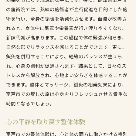
最新の鍼灸技術と自然療法の融合
の施術院では、熟練の施術者が血行促進を目的にした施
自然との共鳴を促す鍼灸施術
術を行い、全身の循環を活発化させます。血流が改善さ
室戸市発、革新的な健康アプローチ
れると、身体中に酸素や栄養素が行き渡りやすくなり、
体の声を聴く新しい鍼灸体験
新陳代謝が高まります。この過程で体の緊張が和らぎ、
心身の調和を目指す新時代の療法
自然な形でリラックスを感じることができます。更に、
自然療法で感じる鍼灸の深い効果
鍼灸を併用することにより、経絡のバランスが整えら
れ、心身の調和が促進されます。結果として、日々のス
心と体のリフレッシュに最適な室戸市の整体と
トレスから解放され、心地よい安らぎを体感することが
マッサージ
できます。整体とマッサージ、鍼灸の相乗効果により、
リフレッシュに必要な整体の効果
室戸市での癒しの旅は心身をリフレッシュさせる貴重な
マッサージで心身をリセットする
時間となるでしょう。
室戸市で求める癒しの時間
整体とマッサージで心身をリフレッシュ
心の平静を取り戻す整体体験
自然環境の中で感じる心地よさ
室戸市での整体体験は、心と体の両方に働きかける特別