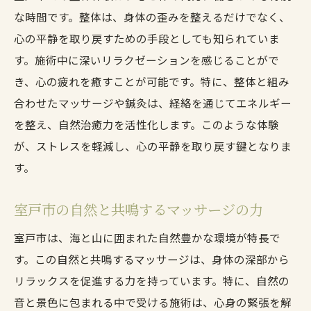
心と体に潤いを与える施術方法
な時間です。整体は、身体の歪みを整えるだけでなく、
鍼灸の魅力を室戸市の豊かな自然環境で再発見
心の平静を取り戻すための手段としても知られていま
する
す。施術中に深いリラクゼーションを感じることがで
自然の中で感じる鍼灸の新たな魅力
き、心の疲れを癒すことが可能です。特に、整体と組み
室戸市での鍼灸体験がもたらす発見
合わせたマッサージや鍼灸は、経絡を通じてエネルギー
を整え、自然治癒力を活性化します。このような体験
鍼灸の真髄を自然と共に味わう
が、ストレスを軽減し、心の平静を取り戻す鍵となりま
豊かな自然が支える鍼灸の効果
す。
鍼灸を通じて自然と心身を繋ぐ旅
室戸市で見つける鍼灸の真価
室戸市の自然と共鳴するマッサージの力
整体・マッサージで室戸市の静かな時間を心ゆ
室戸市は、海と山に囲まれた自然豊かな環境が特長で
くまで楽しむ
す。この自然と共鳴するマッサージは、身体の深部から
静寂の中で感じる整体の深い癒し
リラックスを促進する力を持っています。特に、自然の
マッサージで心穏やかな時間を過ごす
音と景色に包まれる中で受ける施術は、心身の緊張を解