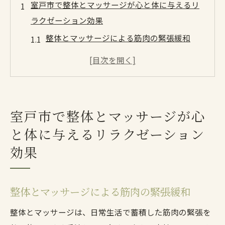
室戸市で整体とマッサージが心と体に与えるリ
ラクゼーション効果
整体とマッサージによる筋肉の緊張緩和
血流改善で得られるリラックス効果
心の平静を取り戻す整体体験
室戸市の自然と共鳴するマッサージの力
リラクゼーションの鍵、整体術の秘密
室戸市で整体とマッサージが心
整体施術で心身のバランスを整える
と体に与えるリラクゼーション
鍼灸で室戸市の自然と調和した心身のバランス
効果
を取り戻す
経絡を整える鍼灸の基本
整体とマッサージによる筋肉の緊張緩和
自然治癒力を高める鍼灸体験
室戸市の静寂と鍼灸の調和
整体とマッサージは、日常生活で蓄積した筋肉の緊張を