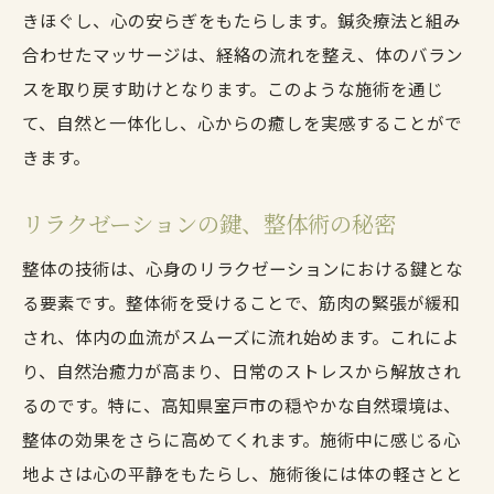
静かな空間で得るリラクゼーション
きほぐし、心の安らぎをもたらします。鍼灸療法と組み
整体と共に過ごす静寂のひととき
合わせたマッサージは、経絡の流れを整え、体のバラン
心と体を包む室戸市の静けさ
スを取り戻す助けとなります。このような施術を通じ
て、自然と一体化し、心からの癒しを実感することがで
心安らぐ整体とマッサージの時間
きます。
室戸市で鍼灸を通じて自然治癒力を高める旅
自然治癒力を引き出す鍼灸の力
リラクゼーションの鍵、整体術の秘密
鍼灸で旅する心と体の健康
整体の技術は、心身のリラクゼーションにおける鍵とな
室戸市で体感する鍼灸の効果
る要素です。整体術を受けることで、筋肉の緊張が緩和
自然環境が促す鍼灸の治癒力
され、体内の血流がスムーズに流れ始めます。これによ
鍼灸を通じた心身の回復の旅
り、自然治癒力が高まり、日常のストレスから解放され
自然と共に歩む健康の道
るのです。特に、高知県室戸市の穏やかな自然環境は、
整体の効果をさらに高めてくれます。施術中に感じる心
地よさは心の平静をもたらし、施術後には体の軽さとと