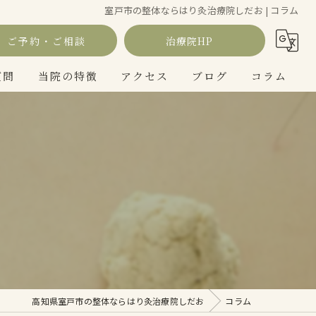
室戸市の整体ならはり灸治療院しだお | コラム
ご予約・ご相談
治療院HP
質問
当院の特徴
アクセス
ブログ
コラム
鍼灸
美容
疲労
肩こり
腰痛
高知県室戸市の整体ならはり灸治療院しだお
コラム